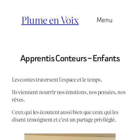
Aller
au
Plume en Voix
Menu
contenu
Apprentis Conteurs – Enfants
Les contes traversent l’espace et le temps.
Ils viennent nourrir nos émotions, nos pensées, nos
rêves.
Ceux qui les écoutent aussi bien que ceux qui les
disent témoignent et c’est un partage privilégié.